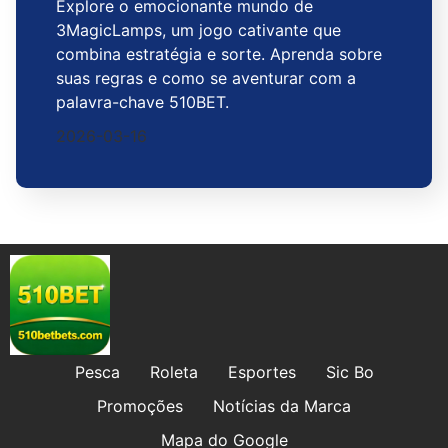
Explore o emocionante mundo de
3MagicLamps, um jogo cativante que
combina estratégia e sorte. Aprenda sobre
suas regras e como se aventurar com a
palavra-chave 510BET.
2026-03-16
Pesca
Roleta
Esportes
Sic Bo
Promoções
Notícias da Marca
Mapa do Google