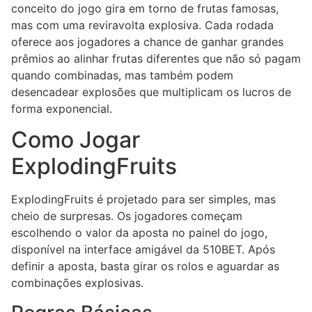
conceito do jogo gira em torno de frutas famosas,
mas com uma reviravolta explosiva. Cada rodada
oferece aos jogadores a chance de ganhar grandes
prêmios ao alinhar frutas diferentes que não só pagam
quando combinadas, mas também podem
desencadear explosões que multiplicam os lucros de
forma exponencial.
Como Jogar
ExplodingFruits
ExplodingFruits é projetado para ser simples, mas
cheio de surpresas. Os jogadores começam
escolhendo o valor da aposta no painel do jogo,
disponível na interface amigável da 510BET. Após
definir a aposta, basta girar os rolos e aguardar as
combinações explosivas.