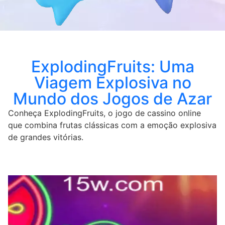
ExplodingFruits: Uma
Viagem Explosiva no
Mundo dos Jogos de Azar
Conheça ExplodingFruits, o jogo de cassino online
que combina frutas clássicas com a emoção explosiva
de grandes vitórias.