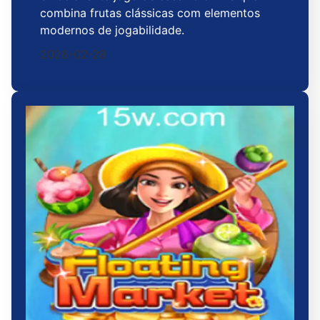
combina frutas clássicas com elementos
modernos de jogabilidade.
2026-02-28