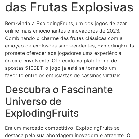
das Frutas Explosivas
Bem-vindo a ExplodingFruits, um dos jogos de azar
online mais emocionantes e inovadores de 2023.
Combinando o charme das frutas clássicas com a
emoção de explosões surpreendentes, ExplodingFruits
promete oferecer aos jogadores uma experiência
única e envolvente. Oferecido na plataforma de
apostas 510BET, o jogo já está se tornando um
favorito entre os entusiastas de cassinos virtuais.
Descubra o Fascinante
Universo de
ExplodingFruits
Em um mercado competitivo, ExplodingFruits se
destaca pela sua abordagem inovadora e atraente. O