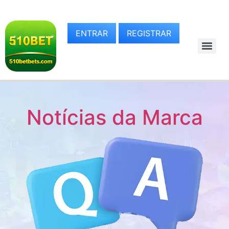
ENTRAR
REGISTRAR
Notícias da Marca