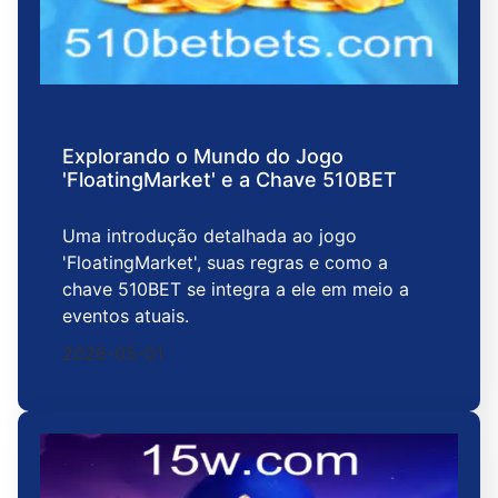
Explorando o Mundo do Jogo
'FloatingMarket' e a Chave 510BET
Uma introdução detalhada ao jogo
'FloatingMarket', suas regras e como a
chave 510BET se integra a ele em meio a
eventos atuais.
2026-05-01