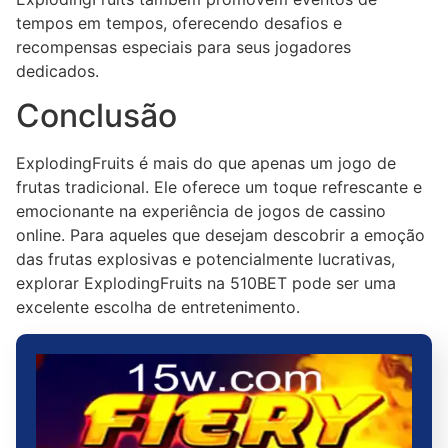
tempos em tempos, oferecendo desafios e
recompensas especiais para seus jogadores
dedicados.
Conclusão
ExplodingFruits é mais do que apenas um jogo de
frutas tradicional. Ele oferece um toque refrescante e
emocionante na experiência de jogos de cassino
online. Para aqueles que desejam descobrir a emoção
das frutas explosivas e potencialmente lucrativas,
explorar ExplodingFruits na 510BET pode ser uma
excelente escolha de entretenimento.