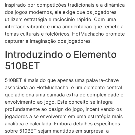
Inspirado por competições tradicionais e a dinâmica
dos jogos modernos, ele exige que os jogadores
utilizem estratégia e raciocínio rápido. Com uma
interface vibrante e uma ambientação que remete a
temas culturais e folclóricos, HotMuchacho promete
capturar a imaginação dos jogadores.
Introduzindo o Elemento
510BET
510BET é mais do que apenas uma palavra-chave
associada ao HotMuchacho; é um elemento central
que adiciona uma camada extra de complexidade e
envolvimento ao jogo. Este conceito se integra
profundamente ao design do jogo, incentivando os
jogadores a se envolverem em uma estratégia mais
analítica e calculada. Embora detalhes específicos
sobre 510BET sejam mantidos em surpresa, a