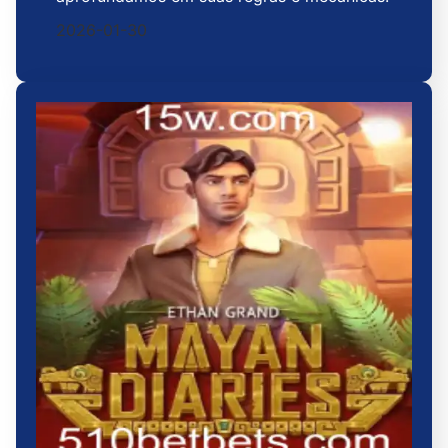
2026-01-30