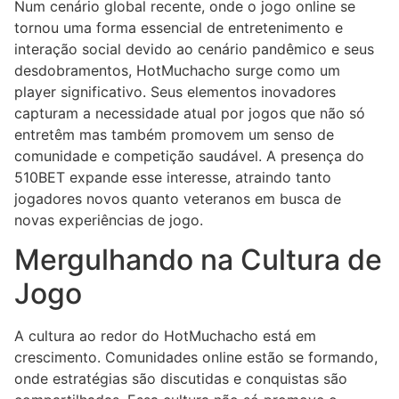
Num cenário global recente, onde o jogo online se
tornou uma forma essencial de entretenimento e
interação social devido ao cenário pandêmico e seus
desdobramentos, HotMuchacho surge como um
player significativo. Seus elementos inovadores
capturam a necessidade atual por jogos que não só
entretêm mas também promovem um senso de
comunidade e competição saudável. A presença do
510BET expande esse interesse, atraindo tanto
jogadores novos quanto veteranos em busca de
novas experiências de jogo.
Mergulhando na Cultura de
Jogo
A cultura ao redor do HotMuchacho está em
crescimento. Comunidades online estão se formando,
onde estratégias são discutidas e conquistas são