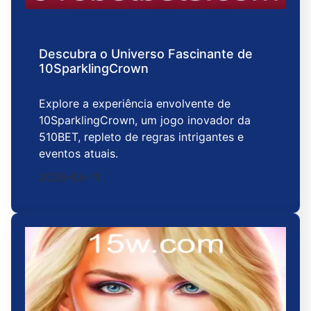
Descubra o Universo Fascinante de
10SparklingCrown
Explore a experiência envolvente de
10SparklingCrown, um jogo inovador da
510BET, repleto de regras intrigantes e
eventos atuais.
2026-04-11