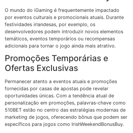
O mundo do iGaming é frequentemente impactado
por eventos culturais e promocionais atuais. Durante
festividades irlandesas, por exemplo, os
desenvolvedores podem introduzir novos elementos
temáticos, eventos temporários ou recompensas
adicionais para tornar o jogo ainda mais atrativo.
Promoções Temporárias e
Ofertas Exclusivas
Permanecer atento a eventos atuais e promoções
fornecidas por casas de apostas pode revelar
oportunidades únicas. Com a tendência atual de
personalização em promoções, palavras-chave como
510BET estão no centro das estratégias modernas de
marketing de jogos, oferecendo bônus que podem ser
específicos para jogos como IrishWeekendBonusBuy.