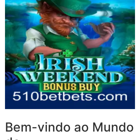
Bem-vindo ao Mundo