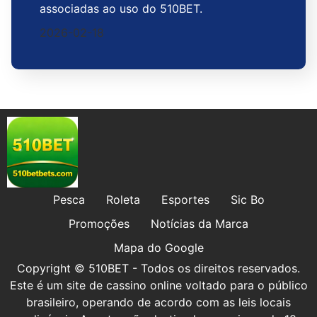
associadas ao uso do 510BET.
2026-02-18
Pesca
Roleta
Esportes
Sic Bo
Promoções
Notícias da Marca
Mapa do Google
Copyright © 510BET - Todos os direitos reservados.
Este é um site de cassino online voltado para o público
brasileiro, operando de acordo com as leis locais