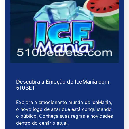
Descubra a Emoção de IceMania com
510BET
Explore o emocionante mundo de IceMania,
o novo jogo de azar que está conquistando
o público. Conheça suas regras e novidades
dentro do cenário atual.