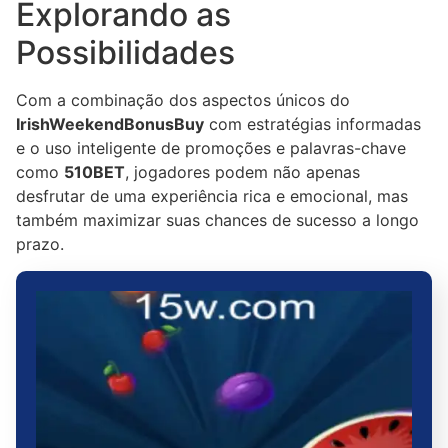
Explorando as
Possibilidades
Com a combinação dos aspectos únicos do
IrishWeekendBonusBuy
com estratégias informadas
e o uso inteligente de promoções e palavras-chave
como
510BET
, jogadores podem não apenas
desfrutar de uma experiência rica e emocional, mas
também maximizar suas chances de sucesso a longo
prazo.