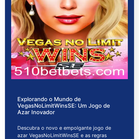
Explorando o Mundo de
VegasNoLimitWinsSE: Um Jogo de
Azar Inovador
Descubra o novo e empolgante jogo de
azar VegasNoLimitWinsSE e as regras