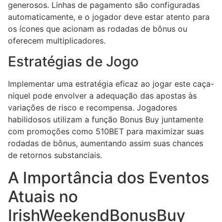
generosos. Linhas de pagamento são configuradas
automaticamente, e o jogador deve estar atento para
os ícones que acionam as rodadas de bônus ou
oferecem multiplicadores.
Estratégias de Jogo
Implementar uma estratégia eficaz ao jogar este caça-
níquel pode envolver a adequação das apostas às
variações de risco e recompensa. Jogadores
habilidosos utilizam a função Bonus Buy juntamente
com promoções como 510BET para maximizar suas
rodadas de bônus, aumentando assim suas chances
de retornos substanciais.
A Importância dos Eventos
Atuais no
IrishWeekendBonusBuy