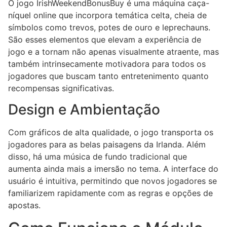
O jogo IrishWeekendBonusBuy é uma máquina caça-
níquel online que incorpora temática celta, cheia de
símbolos como trevos, potes de ouro e leprechauns.
São esses elementos que elevam a experiência de
jogo e a tornam não apenas visualmente atraente, mas
também intrinsecamente motivadora para todos os
jogadores que buscam tanto entretenimento quanto
recompensas significativas.
Design e Ambientação
Com gráficos de alta qualidade, o jogo transporta os
jogadores para as belas paisagens da Irlanda. Além
disso, há uma música de fundo tradicional que
aumenta ainda mais a imersão no tema. A interface do
usuário é intuitiva, permitindo que novos jogadores se
familiarizem rapidamente com as regras e opções de
apostas.