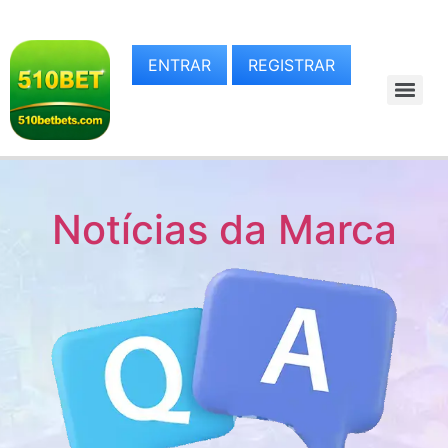
ENTRAR
REGISTRAR
Notícias da Marca