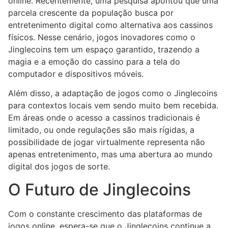
online. Recentemente, uma pesquisa apontou que uma
parcela crescente da população busca por
entretenimento digital como alternativa aos cassinos
físicos. Nesse cenário, jogos inovadores como o
Jinglecoins tem um espaço garantido, trazendo a
magia e a emoção do cassino para a tela do
computador e dispositivos móveis.
Além disso, a adaptação de jogos como o Jinglecoins
para contextos locais vem sendo muito bem recebida.
Em áreas onde o acesso a cassinos tradicionais é
limitado, ou onde regulações são mais rígidas, a
possibilidade de jogar virtualmente representa não
apenas entretenimento, mas uma abertura ao mundo
digital dos jogos de sorte.
O Futuro de Jinglecoins
Com o constante crescimento das plataformas de
jogos online, espera-se que o Jinglecoins continue a