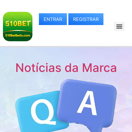
ENTRAR
REGISTRAR
Notícias da Marca