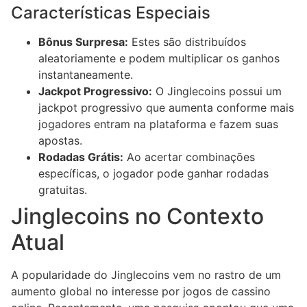
Características Especiais
Bônus Surpresa:
Estes são distribuídos
aleatoriamente e podem multiplicar os ganhos
instantaneamente.
Jackpot Progressivo:
O Jinglecoins possui um
jackpot progressivo que aumenta conforme mais
jogadores entram na plataforma e fazem suas
apostas.
Rodadas Grátis:
Ao acertar combinações
específicas, o jogador pode ganhar rodadas
gratuitas.
Jinglecoins no Contexto
Atual
A popularidade do Jinglecoins vem no rastro de um
aumento global no interesse por jogos de cassino