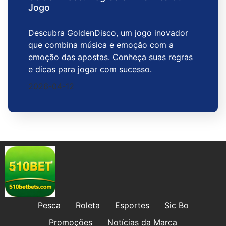
Jogo
Descubra GoldenDisco, um jogo inovador
que combina música e emoção com a
emoção das apostas. Conheça suas regras
e dicas para jogar com sucesso.
2026-04-12
Pesca
Roleta
Esportes
Sic Bo
Promoções
Notícias da Marca