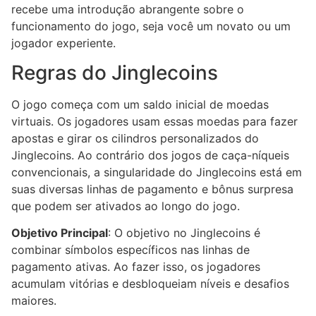
recebe uma introdução abrangente sobre o
funcionamento do jogo, seja você um novato ou um
jogador experiente.
Regras do Jinglecoins
O jogo começa com um saldo inicial de moedas
virtuais. Os jogadores usam essas moedas para fazer
apostas e girar os cilindros personalizados do
Jinglecoins. Ao contrário dos jogos de caça-níqueis
convencionais, a singularidade do Jinglecoins está em
suas diversas linhas de pagamento e bônus surpresa
que podem ser ativados ao longo do jogo.
Objetivo Principal
: O objetivo no Jinglecoins é
combinar símbolos específicos nas linhas de
pagamento ativas. Ao fazer isso, os jogadores
acumulam vitórias e desbloqueiam níveis e desafios
maiores.