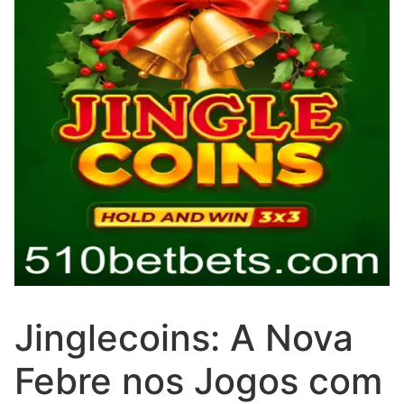
Jinglecoins: A Nova
Febre nos Jogos com