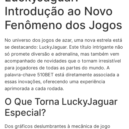
Introdução ao Novo
Fenômeno dos Jogos
No universo dos jogos de azar, uma nova estrela está
se destacando: LuckyJaguar. Este título intrigante não
só promete diversão e adrenalina, mas também vem
acompanhado de novidades que o tornam irresistível
para jogadores de todas as partes do mundo. A
palavra-chave 510BET está diretamente associada a
essas inovações, oferecendo uma experiência
aprimorada a cada rodada.
O Que Torna LuckyJaguar
Especial?
Dos gráficos deslumbrantes à mecânica de jogo