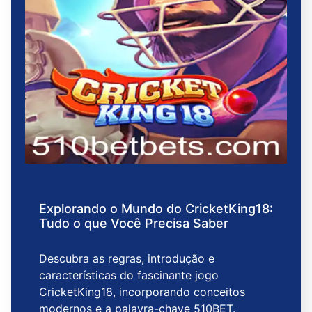
Explorando o Mundo do CricketKing18:
Tudo o que Você Precisa Saber
Descubra as regras, introdução e
características do fascinante jogo
CricketKing18, incorporando conceitos
modernos e a palavra-chave 510BET.