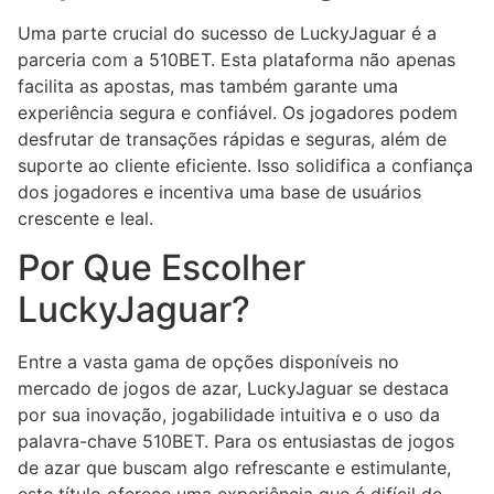
Uma parte crucial do sucesso de LuckyJaguar é a
parceria com a 510BET. Esta plataforma não apenas
facilita as apostas, mas também garante uma
experiência segura e confiável. Os jogadores podem
desfrutar de transações rápidas e seguras, além de
suporte ao cliente eficiente. Isso solidifica a confiança
dos jogadores e incentiva uma base de usuários
crescente e leal.
Por Que Escolher
LuckyJaguar?
Entre a vasta gama de opções disponíveis no
mercado de jogos de azar, LuckyJaguar se destaca
por sua inovação, jogabilidade intuitiva e o uso da
palavra-chave 510BET. Para os entusiastas de jogos
de azar que buscam algo refrescante e estimulante,