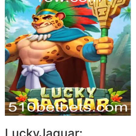
LuckyJaguar: