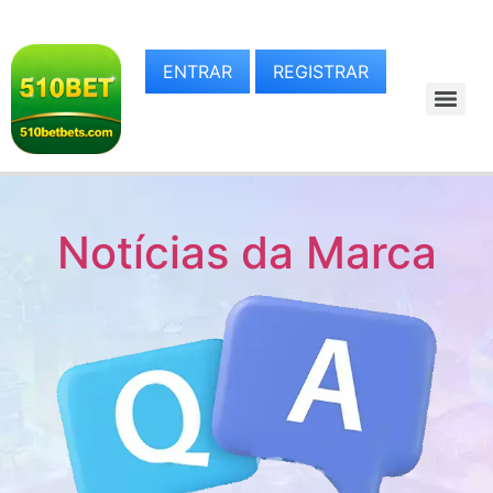
ENTRAR
REGISTRAR
Notícias da Marca