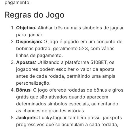
pagamento.
Regras do Jogo
Objetivo
: Alinhar três ou mais símbolos de jaguar
para ganhar.
Disposição
: O jogo é jogado em um conjunto de
bobinas padrão, geralmente 5x3, com várias
linhas de pagamento.
Apostas
: Utilizando a plataforma 510BET, os
jogadores podem escolher o valor da aposta
antes de cada rodada, permitindo uma ampla
personalização.
Bônus
: O jogo oferece rodadas de bônus e giros
grátis que são ativados quando aparecem
determinados símbolos especiais, aumentando
as chances de grandes vitórias.
Jackpots
: LuckyJaguar também possui jackpots
progressivos que se acumulam a cada rodada,